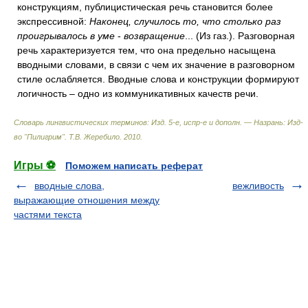
конструкциям, публицистическая речь становится более
экспрессивной:
Наконец, случилось то, что столько раз
проигрывалось в уме
-
возвращение
... (Из газ.). Разговорная
речь характеризуется тем, что она предельно насыщена
вводными словами, в связи с чем их значение в разговорном
стиле ослабляется. Вводные слова и конструкции формируют
логичность – одно из коммуникативных качеств речи.
Словарь лингвистических терминов: Изд. 5-е, испр-е и дополн. — Назрань: Изд-
во "Пилигрим"
.
Т.В. Жеребило
.
2010
.
Игры ⚽
Поможем написать реферат
вводные слова,
вежливость
выражающие отношения между
частями текста